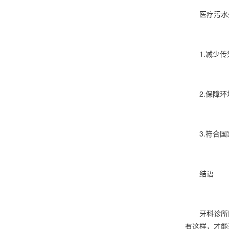
医疗污水处
1.减少传染
2.保障环境
3.符合国家
结语
牙科诊所医
有这样，才能