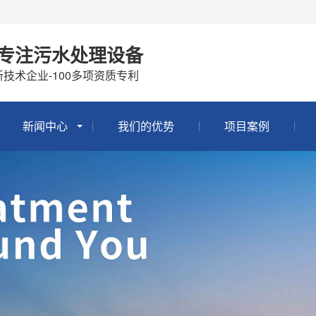
年专注污水处理设备
技术企业-100多项资质专利
新闻中心
我们的优势
项目案例