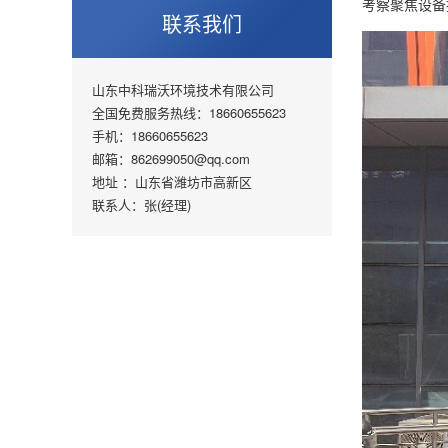
考察聚焦设备
联系我们
山东中科瑞沃环境技术有限公司
全国免费服务热线：18660655623
手机：18660655623
邮箱：862699050@qq.com
地址 ：山东省潍坊市高新区
联系人：张(经理)