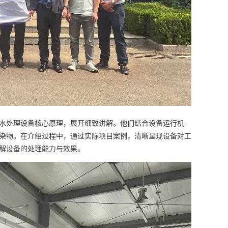
水处理设备核心原理，展开细致讲解。他们结合设备运行机
染物。在介绍过程中，通过实际项目案例，清晰呈现设备对工
解设备的处理能力与效果。