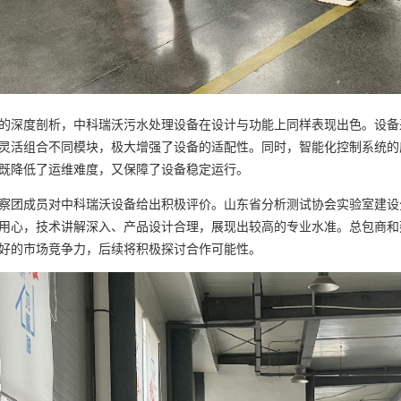
的深度剖析，中科瑞沃污水处理设备在设计与功能上同样表现出色。设备
灵活组合不同模块，极大增强了设备的适配性。同时，智能化控制系统的
既降低了运维难度，又保障了设备稳定运行。
察团成员对中科瑞沃设备给出积极评价。山东省分析测试协会实验室建设
用心，技术讲解深入、产品设计合理，展现出较高的专业水准。总包商和
好的市场竞争力，后续将积极探讨合作可能性。