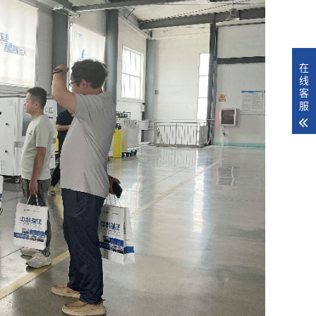
在
线
客
服