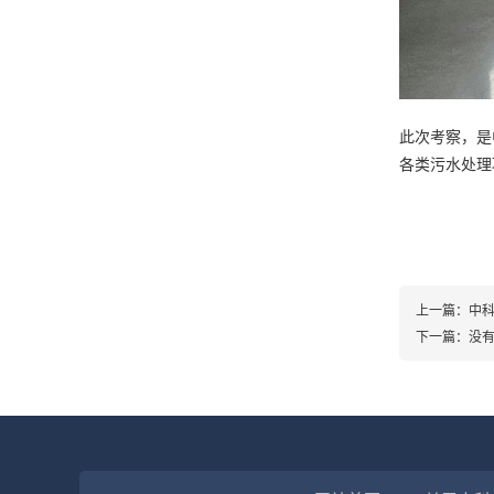
此次考察，是
各类污水处理
上一篇：
中科
下一篇：没